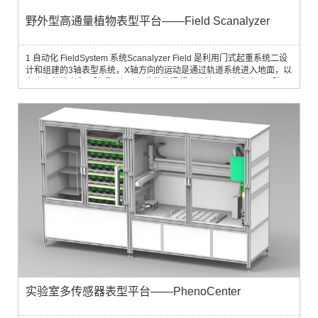
野外型高通量植物表型平台——Field Scanalyzer
1 自动化 FieldSystem 系统Scanalyzer Field 是利用门式起重系统二设
计和组建的3轴表型系统，X轴方向的运动是通过轨道系统进入地面，以
允许自然排水和无障碍运行，如传统的混凝土地基可以充当流动屏障，
Y轴垂直于轨道，并且承担摄像机设置的升降装置，Z轴描述的是升降单
元上下移动的方向。X轴运动单元是由两个变频有源电源和两个无源单
元，将被绑定在支撑梁上，Y轴包括门式框架（铝），并将保护Z轴的运
动，Scanalyzer F...
实验室多传感器表型平台——PhenoCenter