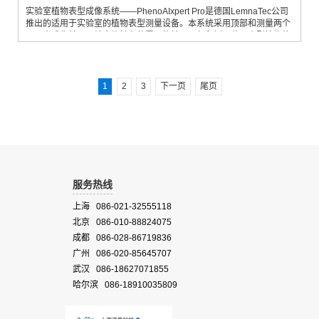
实验室植物表型成像系统——PhenoAIxpert Pro是德国LemnaTec公司
推出的适用于实验室的植物表型测量设备。本系统采用顶部和测量两个
可见光成像单元，结合旋转台装置，能够从顶部和侧面获取小型植物的
表型信息。PhenoAIxpert Pro可对小盆植株、用多孔板培养的植物、多
孔板里的叶圆片或植物组织、植物的种子进行表型成像测量；同时也可
以对昆虫、小型动物或虫卵对植物的侵害进行研究。适用于植物生理
学、农业科学、植物病理学、病虫害防治研究、遗传育种、突变株筛
1
2
3
下一页
尾页
选、植物形
服务热线
上海 086-021-32555118
北京 086-010-88824075
成都 086-028-86719836
广州 086-020-85645707
武汉 086-18627071855
哈尔滨 086-18910035809