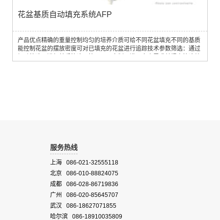
花盆基质自动填充系统AFP
产品优点精确的重量控制均匀的培养介质可给不同花盆填充不同的基质
能控制花盆的摆放密度可对已填充的花盆进行追踪技术参数筛选：通过
振动筛选器进行基质筛选，筛子可以定制以满足客户需求并提高筛选效
率。混合：通过自动搅拌使基质蓬松并混合均匀。重量：每盆的重量可
以在0-6 Kg之间任意设置；称重时重量偏差在2 g 以内；填充的精度在5
g 以内。容积：每个盆填充的容积在0 -15 L之间。密封性：不密封。成
品追踪：可通过条形码对每...
服务热线
上海 086-021-32555118
北京 086-010-88824075
成都 086-028-86719836
广州 086-020-85645707
武汉 086-18627071855
哈尔滨 086-18910035809