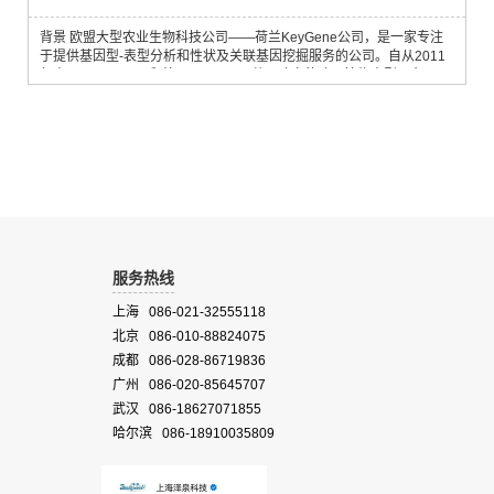
背景 欧盟大型农业生物科技公司——荷兰KeyGene公司，是一家专注
于提供基因型-表型分析和性状及关联基因挖掘服务的公司。自从2011
年由KeyGene公司和德国LemnaTec共同建立的欧洲植物表型平台
PhenoFab投入运转后，迅速积累了大量的基因型-表型测量和分析经
验，并取得了异常出色的结果，从而导致PhenoFab一直处于满负荷运
转状态。 基于大量的PhenoFab使用经验和数据分析的基础，KeyGene
研发出了一款国际上较小的便携式...
服务热线
上海 086-021-32555118
北京 086-010-88824075
成都 086-028-86719836
广州 086-020-85645707
武汉 086-18627071855
哈尔滨 086-18910035809