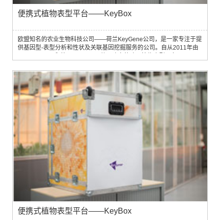
便携式植物表型平台——KeyBox
欧盟知名的农业生物科技公司——荷兰KeyGene公司，是一家专注于提
供基因型-表型分析和性状及关联基因挖掘服务的公司。自从2011年由
KeyGene公司和德国LemnaTec共同建立的欧洲植物表型平台
PhenoFab投入运转后，迅速积累了大量的基因型-表型测量和分析经
验，并取得了异常出色的结果，从而导致PhenoFab一直处于满负荷运
转状态。
便携式植物表型平台——KeyBox