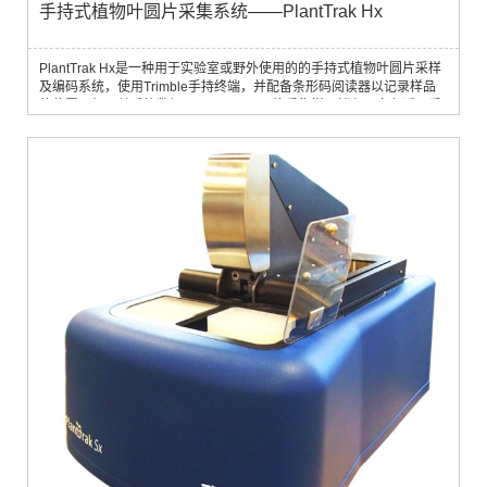
手持式植物叶圆片采集系统——PlantTrak Hx
PlantTrak Hx是一种用于实验室或野外使用的的手持式植物叶圆片采样
及编码系统，使用Trimble手持终端，并配备条形码阅读器以记录样品
的位置、相互关系等数据。PlantTrak Hx将采集样品储存于白色透明采
样板中，配合PlantTrak Sx或Mx可将样品转移入96孔板中。配套软件能
够自动将样品与植株定位信息（条形码 & GPS定位信息）相关联，使您
获得正确样品信息。