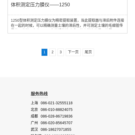
体积测定压力膜仪——1250
1250型体积测定压力膜仪为精密提取装置，当此提取器与滞后附件连接
在一起的时候，可以精确测量土壤的滞后性，并可测定土壤的毛细管传
导性。当然，它也可以用作常规的扰动或原装土样水分提取装置。1275
型滞后附件能精确地保留下在提取过程中从土壤样品中流出的全部水
分，当提取器内部压力降低时，滞后附件中保存的水分还可以回流至土
壤样品中。
1
2
3
下一页
尾页
服务热线
上海 086-021-32555118
北京 086-010-88824075
成都 086-028-86719836
广州 086-020-85645707
武汉 086-18627071855