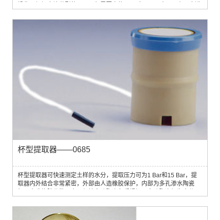
操作。根据土壤类型的不同，仅需要大约2.5 L水，即可在1/2到2 h内进
行测定。测定范围为土壤表层之下15～75 cm。
杯型提取器——0685
杯型提取器可快速测定土样的水分，提取压力可为1 Bar和15 Bar，提
取器内外结合非常紧密，外部由人造橡胶保护，内部为多孔渗水陶瓷
杯。人造橡胶分散压力以保护多孔陶瓷免受损坏，多孔陶瓷杯为水分从
土样中分离出来提供良好的接触面，夹层中的粗尼龙为水分提供一连续
的出口。陶瓷杯巨大的接触面积效果非常理想，即使是大量土样也能快
速达到平衡，在大多数情况下能将等待时间减少10倍或者更多。