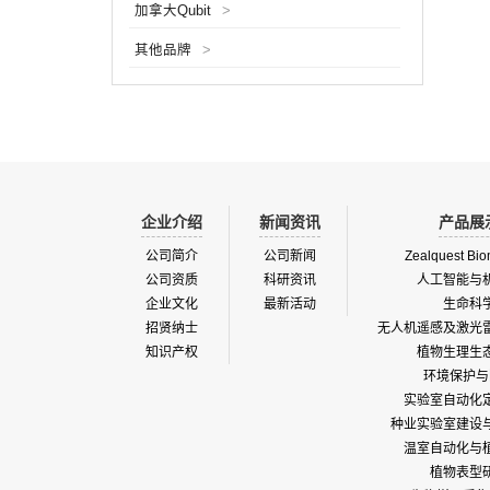
加拿大Qubit
>
还可计
计算出
其他品牌
>
子粒度
行描绘
和用户
形状的
企业介绍
新闻资讯
产品展
公司简介
公司新闻
Zealquest Bio
公司资质
科研资讯
人工智能与
企业文化
最新活动
生命科
招贤纳士
无人机遥感及激光
知识产权
植物生理生
环境保护与
实验室自动化
种业实验室建设
温室自动化与
植物表型