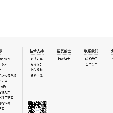
算出谷物千粒重（TWG），同时还可以
植物的形状还可计算出出（2D）和种
级份额。分析结果可通过图像和表格进
和储存。分析程序可以根据种子的性质
的需要进行配置，从而可以测定不规则
种子。该仪器可分析芥菜，...
示
技术支持
招贤纳士
联系我们
medical
解决方案
招贤纳士
联系我们
机器人
报修服务
合作伙伴
学
相关视频
雷达扫描系统
资料下载
态研究
防治
定制方案
与种子研究
植物培养
研究