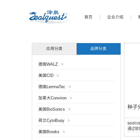
首页
企业介绍
应用分类
品牌分类
德国WALZ
>
美国CID
>
德国LemnaTec
>
加拿大Conviron
>
种子
美国BioSonics
>
荷兰CytoBuoy
>
MAR
通过软
美国Brooks
>
精度高
省大量