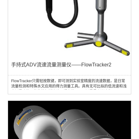
手持式ADV流速流量测量仪——FlowTracker2
FlowTracker只需轻按数键，即可测到实验室精度的流速数据，是日常
流量检测和特殊水文应用的得力测量工具。具有无可比拟的低流速和浅
水测量功能，使传统机械流速仪望尘莫及；可测量最小流速为0.1cm/
秒、最浅为2cm的小溪。FlowTracker同样也适用扰动剧烈的水体。