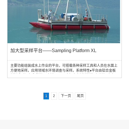
加大型采样平台——Sampling Platform XL
主要功能组装成水上作业的平台，可搭载各种采样工具和人员在水面上
方便地采样。应用领域水环境调查与采样。系统特性♦平台由铝合金板
材制成（组合式系统）♦底板：40cm宽铝合金板材拼装♦在岸边4个人5
小时即可完成组装♦干舷高（吃水线以上高度）大约1m♦吊塔总体高度
8m，有效高度7.5m，有效载荷5吨♦最长部分：铝合金板，5m♦最重部
分：聚酯纤维浮筒，50kg主要技术参数产地：奥地利UWITEC
1
2
下一页
尾页