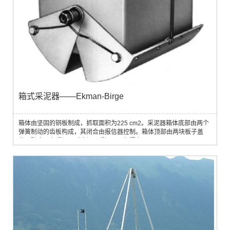
箱式采泥器——Ekman-Birge
箱体由坚固的铜板制成，抓取面积为225 cm2。采泥器箱体底部由两个
弹簧制动的齿板构成，其闭合由报信器控制。箱体顶部由两块板子盖
住，防止取出采泥器时底泥从采泥器顶部漏出。