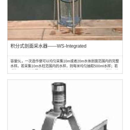
积分式剖面采水器——WS-Integrated
容量5L，一次造作便可以均匀采集10m或者20m水体剖面范围内的完整
水样。若采集10m水柱范围内的水样，则每米均匀抽取500ml水样；若
采集20m水柱范围内的水样，则每米均匀抽取250ml。原理： 采样器链
子借助自身的重量转动齿轮，使树脂玻璃管中的活塞向上移动，这样水
就能按比例地不断地被抽入采样器。采样器可以从水面或者任意需要的
深度开始工作，通过绞车操作，由引信装置控制开启。技术参数：l 容
量：5Ll 重量：8kgl 积分水样采集...