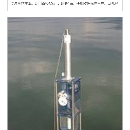
浮游生物样本。网口直径30cm，网长1m，使用欧洲标准生产。网孔经
多种水体条件下（海洋、河流，高流速、高含沙量等）条件下测试，不
易变形，长期使用后，仍能保持网目形态。特点：UWITEC浮游生物
网，网目从6µm到1000µm不等各种型号（6µm、10µm、20µm、
30µm、40µm、50µm、60µm、80µm、100µm、200µm、300µm、
400µm、500µm、1000µm），可满足不同...