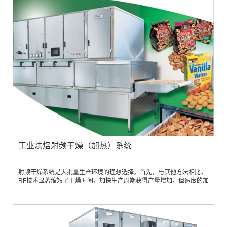
过程，确保纺织品均匀干燥。这有助于保持纱线或织物的完整性和强
度，防止传统干燥方法常见的不均匀收缩或损坏。2. 缓解染料迁移和黄
变：RF干燥可将染料迁移...
工业烘焙射频干燥（加热）系统
射频干燥系统是大批量生产环境的理想选择。首先，与其他方法相比，
RF技术显著缩短了干燥时间，加快生产周期获得产量增加，但速度的加
快并不会影响烘焙产品的质量。 射频干燥的主要优点之一是其温和的过
程，将过度干燥或热损坏的风险降至最低，保持烘焙产品的完整性和风
味。此外，RF干燥确保整个批次和整个传送带宽度的均匀干燥，消除欠
干燥、过度干燥区域等问题。这意味着您可以始终如一地向客户提供一
流的烘焙产品。 除...