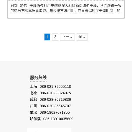
射频（RF）干燥通过利用电磁能深入材料确保均匀干燥，从而获得一致
的热分布和高质量陶瓷。与传统方法相比，它显著缩短了干燥时间，加
快了生产周期，节约成本，提高了整体效率。使用射频（RF）干燥，整
个干燥周期可短至30分钟（水分从干重的100%降至干重的1%）。射频
干燥还可以通过从内到外有效去除水分，最大限度地减少纤维板、纸张
和隔热材料等的开裂和收缩。 通过直接将能量转移到材料，射频干燥降
低了能耗，从而降低了...
1
2
下一页
尾页
服务热线
上海 086-021-32555118
北京 086-010-88824075
成都 086-028-86719836
广州 086-020-85645707
武汉 086-18627071855
哈尔滨 086-18910035809