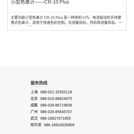
小型色差计——CR-10 Plus
主要功能小型色差计 CR-10 Plus 是一种体积小巧、电池驱动的手持便
携式色差计，适用于快速色彩控制。先测量目标，然后再测量样品，一
秒钟后，液晶显示屏上即会显现色差值(以 L*a*b* 和 dE* 或 L*C*H* 和
dE* 表示)。该色差计采用 8° 方向照明扩散受光方式，测量口径为 8
mm，适用于各领域应用。所有测量均在标准的 D65 光源和 10° 观察条
件下进行。另外，CR-10 Plus 可连接电脑将测量结果导出。产品特点
尽量减少不必...
服务热线
上海 086-021-32555118
北京 086-010-88824075
成都 086-028-86719836
广州 086-020-85645707
武汉 086-18627071855
哈尔滨 086-18910035809