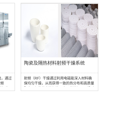
匀干燥产
燥的主要优点之一是其温和的过程，将过度干
术可精
燥或热损坏的风险降至最低，保持烘焙产品的
燥。这有
完整性和风味。此外，RF干燥确保整个批次
，防止传
和整个传送带宽度的均匀干燥，消除欠干燥、
. 缓解
过度干燥区域等问题。这意味着您可以始终如
..
一地向客户提供一流的烘焙产品。 除...
陶瓷及隔热材料射频干燥系统
系统，通过
射频（RF）干燥通过利用电磁能深入材料确
射频
保均匀干燥，从而获得一致的热分布和高质量
增加收
陶瓷。与传统方法相比，它显著缩短了干燥时
水果和蔬
间，加快了生产周期，节约成本，提高了整体
量，这可
效率。使用射频（RF）干燥，整个干燥周期
通过使用
可短至30分钟（水分从干重的100%降至干重
在整个过
的1%）。射频干燥还可以通过从内到外有效
于减少农
去除水分，最大限度地减少纤维板、纸张和隔
腐败的微
热材料等的开裂和收缩。 通过直接将能量转移
.
到材料，射频干燥降低了能耗，从而降低了...