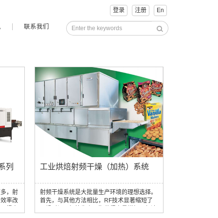
登录
注册
En
讯
联系我们
系列
工业烘焙射频干燥（加热）系统
颇多，射
射频干燥系统是大批量生产环境的理想选择。
和效率改
首先，与其他方法相比，RF技术显著缩短了
量、提高
干燥时间，加快生产周期获得产量增加，但速
RF）
度的加快并不会影响烘焙产品的质量。 射频干