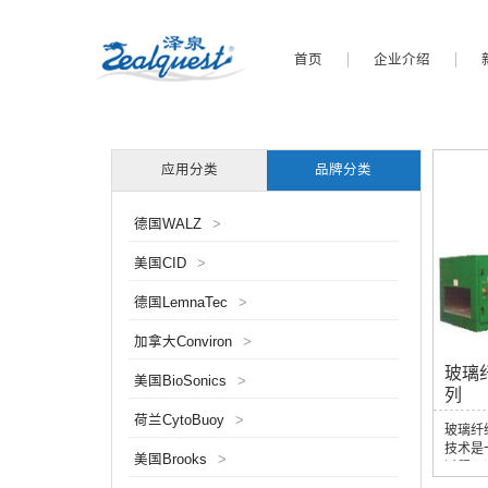
首页
企业介绍
应用分类
品牌分类
德国WALZ
>
美国CID
>
德国LemnaTec
>
加拿大Conviron
>
玻璃
美国BioSonics
>
列
荷兰CytoBuoy
>
玻璃纤
技术是
美国Brooks
>
过程。
中，高