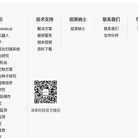
示
技术支持
招贤纳士
联系我们
medical
解决方案
招贤纳士
联系我们
机器人
报修服务
合作伙伴
学
相关视频
雷达扫描系统
资料下载
态研究
防治
定制方案
与种子研究
植物培养
研究
及储存
究
监测
泽泉科技官方微信
监测
究
教育
学