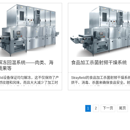
。水分子产生的热量使材料中的水分蒸
干燥在纺织品应用中的技术优势1. 均
而实现快速高效的干燥。 与传统干燥方
品，保持纱线的完整性和强度：RF技
，射频干燥在玻璃纤维中的应用具有许
确控制干燥过程，确保纺织品均匀干
。首先，射频干燥是一个更快，更有效
助于保持纱线或织物的完整性和强度
。这是因为射频能量可以深入材料而不
统干燥方法常见的不均匀收缩或损坏。2
玻璃纤维的热性能，从而产生更快...
染料迁移和黄变：RF干燥可将染料迁移.
解冻回温系统——肉类、海
食品加工杀菌射频干燥系统
蔬果等
yfield设备保证均匀解冻，这不仅保持了产
Strayfield的食品加工杀菌射频干燥
然纹理和风味，而且大大减少了加工时
烘干、消毒、杀菌来确保食品安全。
种解冻效率最大限度地减少了食物在有
（RF）加热技术是已被证明能够有效
生物生长的温度下停留的时间，从而降
获后农产品储存质量的有效手段。 当
风险。Strayfield拥有业界领先的能源
菜收获时，它们会继续呼吸和释放热
先进的过滤振荡器设计，遵守严格的合
能导致农产品变质和降解。射频技术
，并使用扁平电极技术进行更温和和一
高频电场从内到外加热农产品，从而
1
2
下一页
尾页
过程。利用这项技术，Strayfield食品
程中产生均匀的温度。这一过程有助
冻设备，解冻速度比传统方法快50倍，
产品上的微生物负荷，抑制可能导致
保食品保持原有质量。
生物的生长。 此外，射频加热还降低..