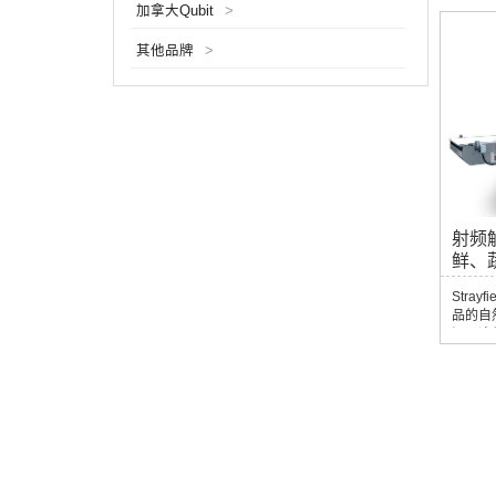
加拿大Qubit
>
生热量
发，从
其他品牌
>
法相比
多优点
的过程
依赖于
射频
鲜、
Stra
品的自
间。这
利于微
低了污染
效率，
规标准
致的解冻
射频解
同时确