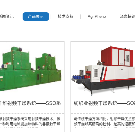
新闻资讯
产品展示
技术支持
AgriPheno
泽泉快
纤维射频干燥系统——SSO系
纺织业射频干燥系统——SO
维射频干燥系统采用射频干燥技术，该
与传统干燥方法相比，射频干燥优点
一种利用电磁能加热物料的非接触干燥
频干燥以其精确的控制、超高的速度
这个过程包括将材料暴露在高频电场
变了纺织品的干燥方式，提高干燥质
频电场会导致材料中的水分子振动并产
生产效率同时减少了环境影响。射频（