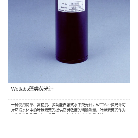
Wetlabs藻类荧光计
一种使用简单、高精度、多功能自容式水下荧光计。WETStar荧光计可
对环境水体中的叶绿素荧光提供高灵敏度的精确测量。叶绿素荧光作为
水生生物聚集程度的一种因子用以估计水体中生物量的活动。WETstar
采用新型流动池设计，避免了环境光波动的影响，外壳材料采用高级工
程防腐设计，可长时间放置于水中进行测量。控制程序可以预设仪器的
采样间隔;利用自动量程控制,仪器可以在复杂的条件下应用,能适应剧烈
的动态变化,可以进行剖面...