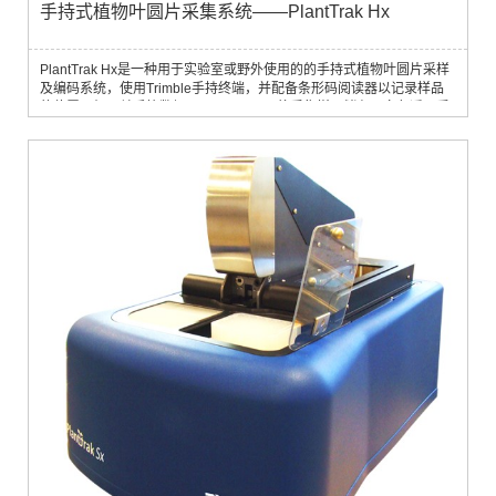
手持式植物叶圆片采集系统——PlantTrak Hx
PlantTrak Hx是一种用于实验室或野外使用的的手持式植物叶圆片采样
及编码系统，使用Trimble手持终端，并配备条形码阅读器以记录样品
的位置、相互关系等数据。PlantTrak Hx将采集样品储存于白色透明采
样板中，配合PlantTrak Sx或Mx可将样品转移入96孔板中。配套软件能
够自动将样品与植株定位信息（条形码 & GPS定位信息）相关联，使您
获得正确样品信息。