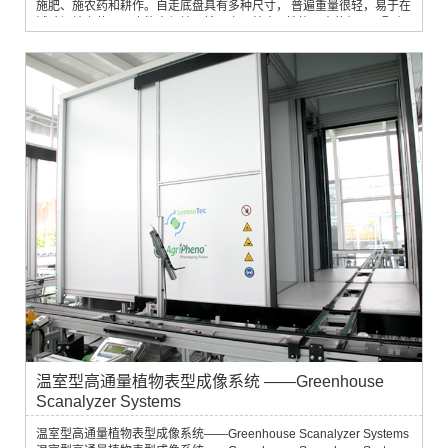
施肥、施农药和耕作。自走底盘具有多种尺寸， 普遍重量很轻，易于在
试验场地上使用，也能方便地运输。产品特点ü 性能强大的机器，配有
静液压驱动ü 前部尾部任意安装，满足各种使用需求现代化、舒适的操
作台ü 可搭配多款播种系统ü 性能强大的机器，配有静液压驱动。ü 性
能强大的低噪声 Kubota 发动机ü 两轮驱动和四轮驱动两种规格（可
选） 结构紧凑，转向性能...
温室型高通量植物表型成像系统 ——Greenhouse
Scanalyzer Systems
温室型高通量植物表型成像系统——Greenhouse Scanalyzer Systems