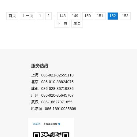
术由传统的高端研究领域步入便携应用的时代。功能与产品特点操作简
单 如普通相机一样使用使用灵活 可以实现多种功能：高光谱成像，延
时采集，现场...
首页
上一页
1
2
148
149
150
151
152
153
...
下一页
尾页
服务热线
上海 086-021-32555118
北京 086-010-88824075
成都 086-028-86719836
广州 086-020-85645707
武汉 086-18627071855
哈尔滨 086-18910035809