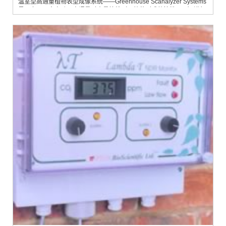
温室型高通量植物表型成像系统——Greenhouse Scanalyzer Systems
是一套可以全自动、高通量对大量植株（从幼苗到成熟植株即可）进行
成像的系统，可以选择配置可见光（VIS）成像、近红外（NIR）成像、
红外（IR）成像、PSII 荧光成像、根系可见光成像、激光3D 扫描和高
光谱成像中的一种或多种，每个成像模块包括顶部和侧面两个摄像头，
结合样品旋...