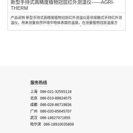
新型手持式高精度植物冠层红外测温仪——AGRI-
THERM
产品说明 新型手持式高精度植物冠层红外测温仪是非接触式手持红外测
温仪，用来测量自然环境中物体表面的温度。在测量植物冠层温度方
面，它与同类仪器相比优势十分突出，所以受到了用户的广泛好评。 它
具有新型 Vario-Zooom™ 可变聚焦特性。 此类测温仪也整合了
TTL/SLR 内置灯光瞄准系统。一束可见光照亮被测的精确目标区。探测
器的模式被设计用来看到在目标物体上的精确尺寸、位置和质地，从
而，提供了一个三维目标...
服务热线
上海 086-021-32555118
北京 086-010-88824075
成都 086-028-86719836
广州 086-020-85645707
武汉 086-18627071855
哈尔滨 086-18910035809