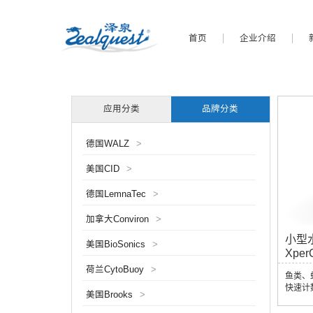
首页
企业介绍
应用分类
品牌分类
德国WALZ
>
美国CID
>
德国LemnaTec
>
加拿大Conviron
>
小型
美国BioSonics
>
Xper
荷兰CytoBuoy
>
鱼类、
快速计
美国Brooks
>