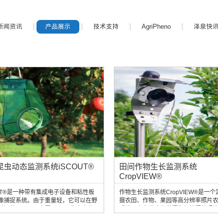
新闻资讯
产品展示
技术支持
AgriPheno
泽泉快
昆虫动态监测系统iSCOUT®
田间作物生长监测系统
CropVIEW®
OUT®是一种带有集成电子设备和粘性板
作物生长监测系统CropVIEW®是一
像捕捉系统。由于重量轻，它可以在野
摄农田、作物、果园等高分辨率照片
时间使用。仪器内置1000万像素高分
系统。高分辨率光学摄像机拍摄的照
学摄像头拍摄iSCOUT®捕捉器内粘性
上传到FeildCliamate网络平台，通