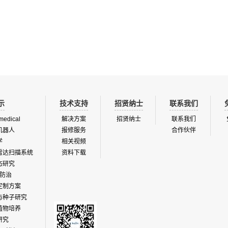
虫的高分辨率照片，图像通过4G LTE
视觉软件识别照片获取数据，收集的
送到在线平台，使用人工智能和自学习
于进一步分析。可以自动检测水果对
通过自动害虫检测框架进行害虫的分析
析（仅适用于苹果），检查种子的发
分析数据都在FieldCliate网络平台在
肥效状况和杀虫剂对作物生长的影响
。设备提供不同类型的昆虫陷阱，覆盖
疾病或害虫是否消除。在大多数气候
泛的昆虫物种。一个控制单元...
可全年使用可充电电池和太阳能电池板供
示
技术支持
招贤纳士
联系我们
medical
解决方案
招贤纳士
联系我们
机器人
报修服务
合作伙伴
学
相关视频
雷达扫描系统
资料下载
态研究
防治
定制方案
与种子研究
植物培养
研究