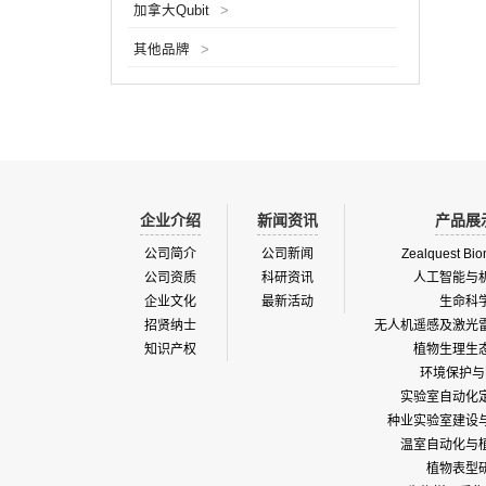
加拿大Qubit
>
板上害
网络发
其他品牌
>
算法，
和计数，
线显示
范围广
企业介绍
新闻资讯
产品展
公司简介
公司新闻
Zealquest Bio
公司资质
科研资讯
人工智能与
企业文化
最新活动
生命科
招贤纳士
无人机遥感及激光
知识产权
植物生理生
环境保护与
实验室自动化
种业实验室建设
温室自动化与
植物表型