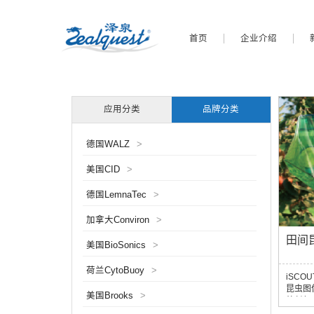
首页
企业介绍
应用分类
品牌分类
德国WALZ
>
美国CID
>
德国LemnaTec
>
加拿大Conviron
>
田间
美国BioSonics
>
荷兰CytoBuoy
>
iSC
昆虫图
美国Brooks
>
外任何
辨率光