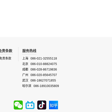
数据可用
学研究。DUALEX还可计算氮平衡指数
其进行分
（NBl），该指数已被证明与叶片氮素含量密
芽情况，
切相关。
，并确定
区，系统
...
免责条款
服务热线
免责条款
上海 086-021-32555118
北京 086-010-88824075
成都 086-028-86719836
广州 086-020-85645707
武汉 086-18627071855
哈尔滨 086-18910035809