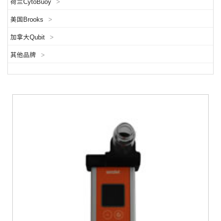
荷兰CytoBuoy
>
美国Brooks
>
加拿大Qubit
>
其他品牌
>