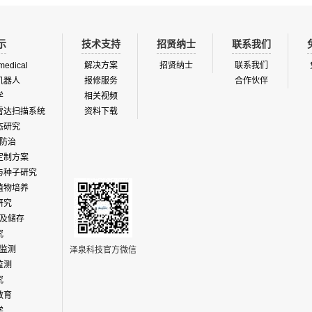
示
技术支持
招贤纳士
联系我们
medical
解决方案
招贤纳士
联系我们
机器人
报修服务
合作伙伴
学
相关视频
雷达扫描系统
资料下载
态研究
防治
定制方案
与种子研究
植物培养
研究
及储存
究
监测
泽泉科技官方微信
监测
究
教育
学