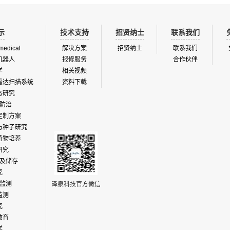
示
技术支持
招贤纳士
联系我们
medical
解决方案
招贤纳士
联系我们
机器人
报修服务
合作伙伴
学
相关视频
雷达扫描系统
资料下载
态研究
防治
定制方案
与种子研究
植物培养
研究
及储存
究
监测
泽泉科技官方微信
监测
究
教育
学