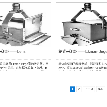
可供电。它测量非常精确，质量可靠。
高含沙量等）条件下测试，不易变形
海、捕鱼、潜水、海岸测量以及科学工
用后，仍能保持网目形态。特点：UWI
非常适用。
游生物网，网目从6µm到1000µm不
号（6µm、10µm、20µm、30µm、4
50µm、60µm、80µm、100µm、20
300µm、400µm、500µm、1000µ
足不同...
采泥器——Lenz
箱式采泥器——Ekman-Birg
型采泥器是Ekman-Birge型的改进版，用
箱体由坚固的铜板制成，抓取面积为22
的分层分析。底泥样品采集上来后，可
cm2。采泥器箱体底部由两个弹簧制
片分成5层，每层20 mm厚，用于进一
构成，其闭合由报信器控制。箱体顶
。
板子盖住，防止取出采泥器时底泥从
部漏出。
1
2
下一页
尾页