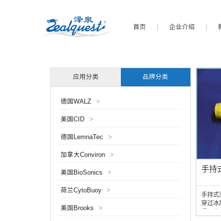
首页
企业介绍
应用分类
品牌分类
德国WALZ
>
美国CID
>
德国LemnaTec
>
加拿大Conviron
>
手持
美国BioSonics
>
荷兰CytoBuoy
>
手持式
穿过冰
美国Brooks
>
浸入水
在侧面