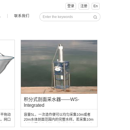
登录
注册
En
讯
联系我们
积分式剖面采水器——WS-
Integrated
水平拖动
容量5L，一次造作便可以均匀采集10m或者
本。网口
20m水体剖面范围内的完整水样。若采集10m
生产。网
水柱范围内的水样，则每米均匀抽取500ml水
高流速、
样；若采集20m水柱范围内的水样，则每米均