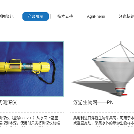
新闻资讯
产品展示
技术支持
AgriPheno
泽泉快
式测深仪
浮游生物网——PN
测深仪（型号080201）从水面上甚至
奥地利进口浮游生物采集网，可用于
层探测水深。使用时只需将测深仪前端
或垂直拖动，采集水体的浮游生物样
中，轻推前部按钮，水深数据立即显示
直径30cm，网长1m，使用欧洲标准
的屏幕上。使用方便，防水设计，普通
孔经多种水体条件下（海洋、河流，