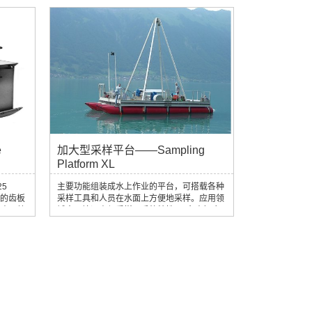
，长期使
匀抽取250ml。原理： 采样器链子借助自身的
TEC浮
重量转动齿轮，使树脂玻璃管中的活塞向上移
等各种型
动，这样水就能按比例地不断地被抽入采样
0µm、
器。采样器可以从水面或者任意需要的深度开
0µm、
始工作，通过绞车操作，由引信装置控制开
m），可满
启。技术参数：l 容量：5Ll 重量：8kgl 积分
水样采集...
e
加大型采样平台——Sampling
Platform XL
5
主要功能组装成水上作业的平台，可搭载各种
动的齿板
采样工具和人员在水面上方便地采样。应用领
部由两块
域水环境调查与采样。系统特性♦平台由铝合
采泥器顶
金板材制成（组合式系统）♦底板：40cm宽铝
合金板材拼装♦在岸边4个人5小时即可完成组
装♦干舷高（吃水线以上高度）大约1m♦吊塔
总体高度8m，有效高度7.5m，有效载荷5吨♦
最长部分：铝合金板，5m♦最重部分：聚酯纤
维浮筒，50kg主要技术参数产地：奥地利
UWITEC