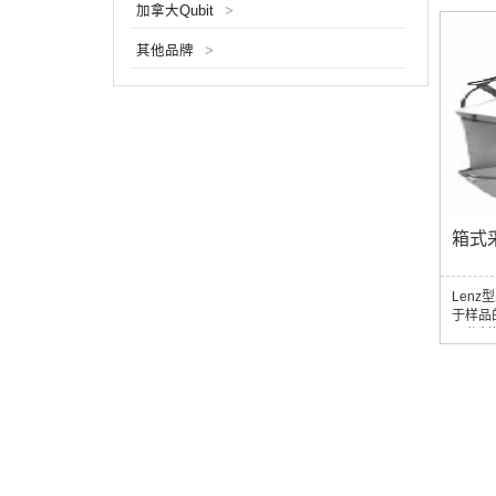
加拿大Qubit
>
电池即
它对航
其他品牌
>
作来说
箱式
Lenz
于样品
用分割
步分析