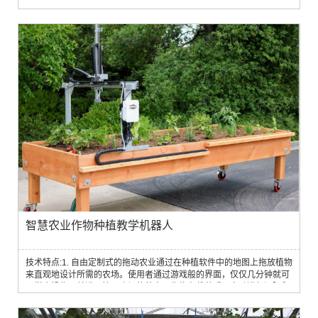
同自动化系统2. 利用自主研发采摘工具或软体夹具对多种果蔬能够进行
采摘3. 采摘需要同运输协作相结合，做到采摘、搬运一体化温室解决方
案4. 果实精准采收1）立体视觉精准判别可采摘番茄果实的大小、颜
色、形状、成熟度和采摘位置定位2）轻巧型7自由度机械臂，轻松完成
路径规划、采摘和放篮多个任务...
智慧农业作物种植教学机器人
技术特点:1. 自由定制式的拖动农业通过在种植软件中的地图上拖放植物
来直观地设计所需的农场。使用者通过游戏般的界面，仅仅几分钟就可
以学会操作，并进入管理农场的状态。作物在栽种后可自动进行间隔和
种植调控2. 栽培方案针对特定作物，可建立一个完整的方案来护理其完
整的生命周期。通过在植物不同的成长时间段给它设置相应的程序去控