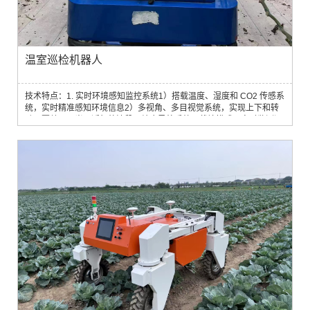
温室巡检机器人
技术特点：1. 实时环境感知监控系统1）搭载温度、湿度和 CO2 传感系
统，实时精准感知环境信息2）多视角、多目视觉系统，实现上下和转
动，覆盖可见光、近红外波段，结合导航系统、栽培模式，实时监测温
室状态和作物生长状况。2. 果实成熟度检测与计数智能算法基于AI深度
学习和机器视觉算法，开发温室番茄果实识别算法、成熟度检测算法和
果实数量统计算法，可对温室果实品质及产量进行评价和估测3. 多地形
作业与自主导航1）针对温...