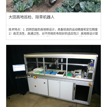
大田高地巡检、除草机器人
技术特点：1. 四转四驱的高地隙设计，具备较高的运动精度和定位精度
1）高灵活性，高通过性，对不同地形有较好的适应性2）高地隙设计提
高了作业效率，减少对作物的损伤2. 电动自走式田间中耕除草作业机器
人针对穴播或移栽类作物垄间和株间精准机械式除草3. 搭载镜头对杂草
进行扫描，激光或物理方式进行除草4. 搭载导航系统、传感器或其他各
种农田信息采集设备，能够实现自主导航和智能路径规划，并实时采集
农田环境参数和作物生长状...