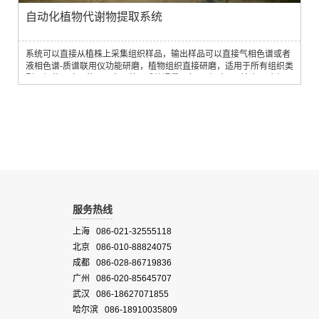
自动化植物代谢物提取系统
系统可以直接从植株上采集组织样品，输出样品可以直接气相色谱或者
液相色谱-质谱联用仪功能研磨，植物组织直接研磨，适用于所有组织类
型，根茎，叶，花，果实，种子系统通量：每24小时可以输出18个极
性，18个非极性和18个LCMS样本。样品浓缩：氮气干燥器，20分钟可
干燥去除1ml水。离心：最大可以离心5000克的样品混匀：高达
300rpm的速度混合孵育：样品孵化，最高温度可达70℃，灵活...
服务热线
上海 086-021-32555118
北京 086-010-88824075
成都 086-028-86719836
广州 086-020-85645707
武汉 086-18627071855
哈尔滨 086-18910035809