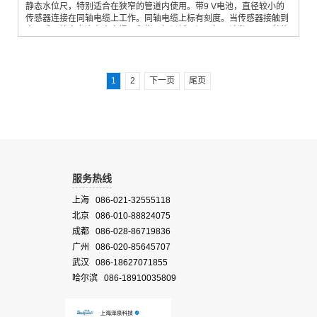
静态水位尺，特别适合在狭窄的管道内使用。带9 V电池，直径较小的
传感器连接在同轴电缆上工作。同轴电缆上标有刻度。当传感器接触到
水面后，绞盘上会有声音提示和指示灯闪烁，记下标尺读数即可。其传
感器直径也仅有6 mm（另有10 mm可选），传感器前端采取节状配重
结构，使得探头更加灵活，在狭窄的监测管道中运动自如。有两种传感
器供选择。
1
2
下一页
尾页
服务热线
上海 086-021-32555118
北京 086-010-88824075
成都 086-028-86719836
广州 086-020-85645707
武汉 086-18627071855
哈尔滨 086-18910035809