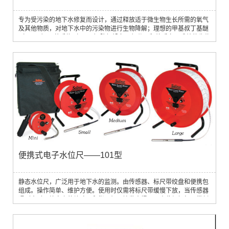
专为受污染的地下水修复而设计，通过释放适于微生物生长所需的氧气
及其他物质，对地下水中的污染物进行生物降解；理想的甲基叔丁基醚
（MTBE）、苯系物（BTEX）降解设备，氧分子释放后立见成效的生物
修复功能；放氧过程中不会产生泡沫损失气体，同时可进行非生物反
应、调节地下水层的pH值等
便携式电子水位尺——101型
静态水位尺，广泛用于地下水的监测。由传感器、标尺带绞盘和便携包
组成。操作简单、维护方便。使用时仅需将标尺带缓慢下放，当传感器
遇到水时，绞盘上的蜂鸣器和指示灯开始发出提示，由此根据标尺带刻
度确定水位。标尺带上有醒目的米制刻度（最小刻度1mm），方便阅
读。此水位尺有多种类型可选，标尺带长度从10 m到1800 m不等。有
两种传感器供选择。