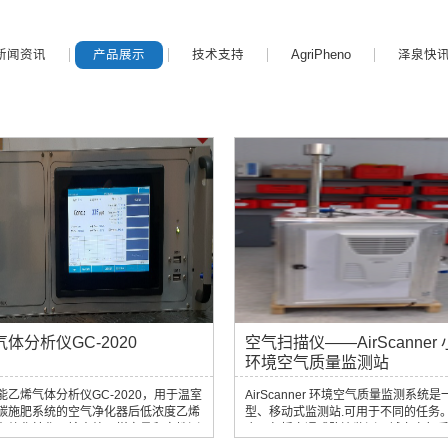
新闻资讯
产品展示
技术支持
AgriPheno
泽泉快
体分析仪GC-2020
空气扫描仪——AirScanner
环境空气质量监测站
能乙烯气体分析仪GC-2020，用于温室
AirScanner 环境空气质量监测系统
碳施肥系统的空气净化器后低浓度乙烯
型、移动式监测站.可用于不同的任务。
在催化转化器输出处取样定量和定性测
应用包括交通或路边监测、城市空气
发动机排气中的乙烯，或用于检测水果
和空气污染源警戒值测量. MCZ 在灵