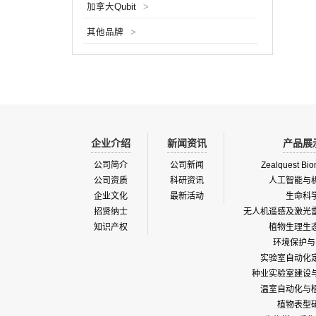
加拿大Qubit
>
贮藏时
一个载
其他品牌
>
离柱、
应用领
域。特
究。产品
企业介绍
新闻资讯
产品展
公司简介
公司新闻
Zealquest Bio
公司资质
科研资讯
人工智能与
企业文化
最新活动
生命科
招贤纳士
无人机遥感及激光
知识产权
植物生理生
环境保护与
实验室自动化
种业实验室建设
温室自动化与
植物表型