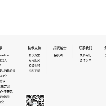
的环境空气。GC包括一个PID检测器、
有效的套装中利用不同的监测技术以
气和反向冲洗气的流量调节器、两个分
能。紧凑型的AirScanners气体扫描
一个多路阀和一个可选的样品进气泵。
精确的测量数据，监测的环境污染物
域用于农业生产、生态、生物等监测领
括：l O3 ( UV 光度计), l NO/NO2 ( 
别适合水果贮藏和温室中低浓度乙烯研
l CO ( NDIR), ...
特点l 19英寸外壳的紧凑型测量...
示
技术支持
招贤纳士
联系我们
medical
解决方案
招贤纳士
联系我们
机器人
报修服务
合作伙伴
学
相关视频
雷达扫描系统
资料下载
态研究
防治
定制方案
与种子研究
植物培养
研究