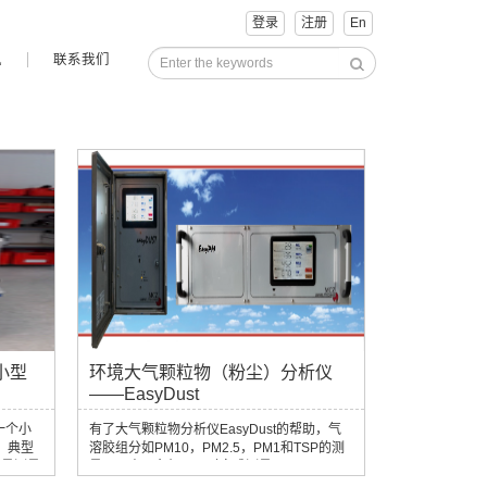
登录
注册
En
讯
联系我们
 小型
环境大气颗粒物（粉尘）分析仪
——EasyDust
是一个小
有了大气颗粒物分析仪EasyDust的帮助，气
 典型
溶胶组分如PM10，PM2.5，PM1和TSP的测
质量测量
量可以由一台机器同时完成测量。EasyDust
活、经济
尤其于室内和和室外的空气质量监测。