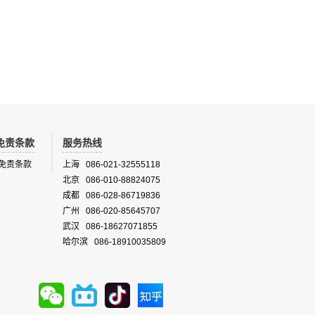
提供高性
EasyDust有多种安装方式：19英寸支架安
仪能提供
装、户外防护箱安装或者和CAMS（集成在便
气体包
携式空气监测系统CAMS中）系统一起安装。
化学荧光 ,
EasyDust安装在防护箱中应用领域广泛适用
于工业卫生、点源位置监测、户外大气质量、
室内空气质量等场景。
免责条款
服务热线
免责条款
上海 086-021-32555118
北京 086-010-88824075
成都 086-028-86719836
广州 086-020-85645707
武汉 086-18627071855
哈尔滨 086-18910035809