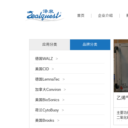
首页
企业介绍
应用分类
品牌分类
德国WALZ
>
美国CID
>
德国LemnaTec
>
加拿大Conviron
>
乙烯气
美国BioSonics
>
荷兰CytoBuoy
>
主要功
二氧化
美国Brooks
>
测定，
定气体