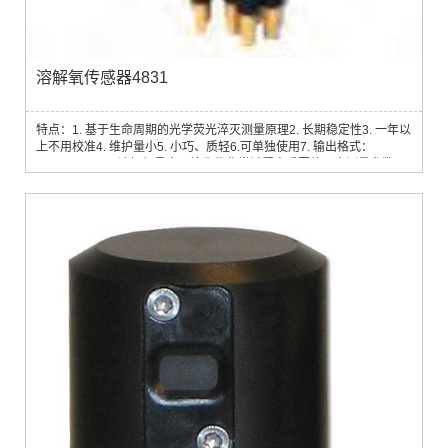
溶解氧传感器4831
特点：1. 基于生命周期的光学荧光淬灭测量原理2. 长期稳定性3. 一年以
上不用校准4. 维护量小5. 小巧、质轻6.可单独使用7. 输出格式：
0~5V， RS232溶解氧是水环境生物化学过程中重要的一个测量参数，
也常用作海洋研究的示踪剂，对于缺氧环境，溶氧的监测至关重要，例
如：1. 近岸具有藻华的浅水区域2. 水产养殖3. 峡湾或者其它水体交换少
的区域4. 倾倒矿山或疏浚废物的地区 安德拉溶氧探头基于生命周期的荧
光淬灭测量原理。它...