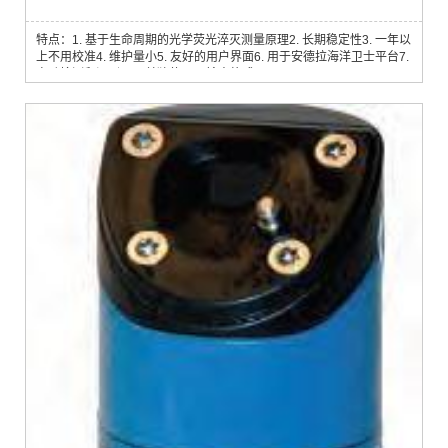
特点：1. 基于生命周期的光学荧光淬灭测量原理2. 长期稳定性3. 一年以
上不用校准4. 维护量小5. 友好的用户界面6. 用于安德拉海洋卫士平台7.
自动检测和识别8. 可单独使用9. 输出格式：CANbus AiCaP 、RS232
溶解氧是水环境生物化学过程中一个重要的测量参数，也常用作海洋研
究的示踪剂，对于缺氧环境，溶氧的监测至关重要，例如：1.近岸具有
藻华的浅水区域2.水产养殖3.峡湾或者其它水体交换少的区域4.倾倒矿
山或疏浚废物...