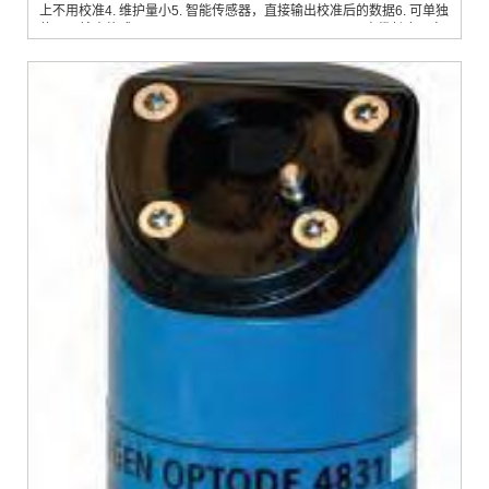
上不用校准4. 维护量小5. 智能传感器，直接输出校准后的数据6. 可单独
使用7. 输出格式：4~20mA，0~5V，0~10V ，RS2328. 电缆长度可定
制溶解氧在水环境生物化学过程及过程工业中扮演重要角色，在多种领
域都是一个重要的测量参数，例如：1. 过程工业2. 船舶压载水3. 水和废
水系统4. 峡湾或者其它水体交换少的区域5. 船舶机舱6. 水产养殖安德拉
溶氧探头基于...