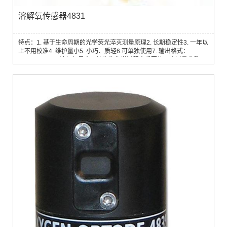
溶解氧传感器4831
特点：1. 基于生命周期的光学荧光淬灭测量原理2. 长期稳定性3. 一年以
上不用校准4. 维护量小5. 小巧、质轻6.可单独使用7. 输出格式：
0~5V， RS232溶解氧是水环境生物化学过程中重要的一个测量参数，
也常用作海洋研究的示踪剂，对于缺氧环境，溶氧的监测至关重要，例
如：1. 近岸具有藻华的浅水区域2. 水产养殖3. 峡湾或者其它水体交换少
的区域4. 倾倒矿山或疏浚废物的地区 安德拉溶氧探头基于生命周期的荧
光淬灭测量原理。它...