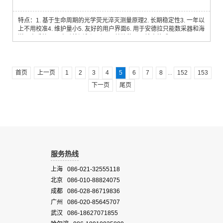
特点：1. 基于生命周期的光学荧光淬灭测量原理2. 长期稳定性3. 一年以
上不用校准4. 维护量小5. 友好的用户界面6. 用于安德拉只能数采器和海
洋卫士系统7. 可自动检测和识别8. 可单独使用9. 输出格式：CANbus
AiCaP， RS232溶解氧是水环境生物化学过程中一个重要的测量参数，
也常用作海洋研究的示踪剂，对于缺氧环境，溶氧的监测至关重要，例
如：1. 近岸具有藻华的浅水区域2. 水产养殖3. 峡湾或者其它水体交换少
的区域4. 倾...
首页
上一页
1
2
3
4
5
6
7
8
152
153
...
下一页
尾页
服务热线
上海 086-021-32555118
北京 086-010-88824075
成都 086-028-86719836
广州 086-020-85645707
武汉 086-18627071855