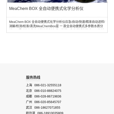
MeaChem BOX 全自动便携式化学分析仪
MeaChem BOX 全自动便携式化学分析仪应急/自动/快速/精准自动进样/
消解/检测/校准/清洗MeaChemBox是 ⼀ 款全⾃动便携式多参数⽔质分
析仪，通过精密的⾃动微流控制⽅式，将样品和化学试剂依序泵⼊分析
模块中进⾏混合、⽐⾊。完成分析后，通过液压环路⾃动清洗，然后进
⼊下⼀ 次测量，可应⽤于野外、船载、⻋载等现场环境下多种化学参数
的⾃动快速检测。微环流技术介绍微环型流动分析技术- μLFA微环流分
析技术 (MicroL...
服务热线
上海 086-021-32555118
北京 086-010-88824075
成都 086-028-86719836
广州 086-020-85645707
武汉 086-18627071855
哈尔滨 086-18910035809