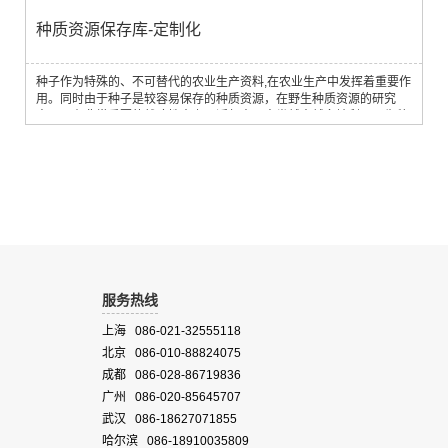
种质资源保存库-定制化
种子作为特殊的、不可替代的农业生产资料,在农业生产中发挥着重要作
用。同时由于种子是较容易保存的种质资源，在野生种质资源的研究
中，具有非常重要的战略性意义。近年来，人类越来越多地利用野生种
质资源为品种选育提供优良的基因。Asan Entech 致力于提供高效、稳
定的种子资源保存库，为人类下一代提供宝贵的多样化种质资源。主要
功能提供一站式服务种子制备提供种子存储所需要的稳定环境主要技术
参数Long-Term Seed Stor...
服务热线
上海 086-021-32555118
北京 086-010-88824075
成都 086-028-86719836
广州 086-020-85645707
武汉 086-18627071855
哈尔滨 086-18910035809