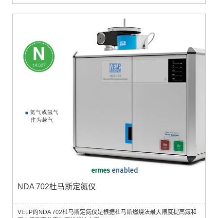
里面充满了载气•氧气进入燃烧管•样品通过的重力的作用进入燃烧室•整
体来说就是样品掉进吹扫腔，弹出进入燃烧室，进样系统关闭燃烧炉为
了充分燃烧有机样品，高温是必须的，一般情况下高于900℃NDA/CN
燃烧炉:•最高...
NDA 702杜马斯定氮仪
VELP的NDA 702杜马斯定氮仪是根据杜马斯燃烧法最大限度提高氮和