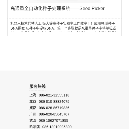
高通量全自动化种子处理系统——Seed Picker
机器人技术代替人工 极大提高种子实验室工作效率！！应用领域种子
DNA提取 从种子中提取DNA，第一个步骤就是从批量种子中将单粒或
者一定数量的种子均匀的放入96微孔板中，然后加入研磨球进行微量匀
浆。有些实验室还会在粉碎过程中加入细胞溶解或提取的缓冲液。种子
处理系统Seed Picker能全自动化处理整个过程，包括在微孔板中添加
单粒或一定数量的种子、添加研磨球和加入缓冲液。
服务热线
上海 086-021-32555118
北京 086-010-88824075
成都 086-028-86719836
广州 086-020-85645707
武汉 086-18627071855
哈尔滨 086-18910035809