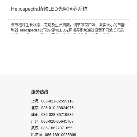
Heliospectra植物LED光照培养系统
调节植株生长状态、花期及生长周期，调节蔬菜口味、果实大小的节能
利器Heliospectra公司的植物LED光照培养系统通过设置不同波长光质
的光强，满足不同的实验需求，能够调节植物的生长状况和生长周期。
例如，通过调节不同光质和光强，能够调节花卉的花期；对蔬菜的培养
实验中，通过调节可以改善蔬菜的口味；对于烟草的培养，能够通过诱
导，使烟草植株生长更大；在对水稻培养的实验中，可以通过不同的设
置调节水稻生长的快慢，满足...
服务热线
上海 086-021-32555118
北京 086-010-88824075
成都 086-028-86719836
广州 086-020-85645707
武汉 086-18627071855
哈尔滨 086-18910035809