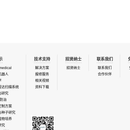
的环境空气。GC包括一个PID检测器、
有效的套装中利用不同的监测技术以
气和反向冲洗气的流量调节器、两个分
能。紧凑型的AirScanners气体扫描
一个多路阀和一个可选的样品进气泵。
精确的测量数据，监测的环境污染物
域用于农业生产、生态、生物等监测领
括：l O3 ( UV 光度计), l NO/NO2 ( 
别适合水果贮藏和温室中低浓度乙烯研
l CO ( NDIR), ...
特点l 19英寸外壳的紧凑型测量...
示
技术支持
招贤纳士
联系我们
medical
解决方案
招贤纳士
联系我们
机器人
报修服务
合作伙伴
学
相关视频
雷达扫描系统
资料下载
态研究
防治
定制方案
与种子研究
植物培养
研究