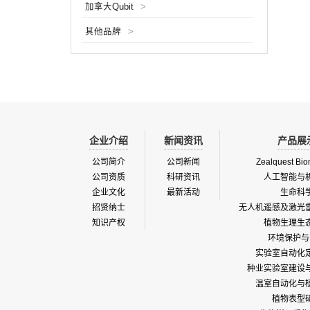
加拿大Qubit
>
贮藏时
一个载
其他品牌
>
离柱、
应用领
域。特
究。产品
企业介绍
新闻资讯
产品展
公司简介
公司新闻
Zealquest Bio
公司资质
科研资讯
人工智能与
企业文化
最新活动
生命科
招贤纳士
无人机遥感及激光
知识产权
植物生理生
环境保护与
实验室自动化
种业实验室建设
温室自动化与
植物表型