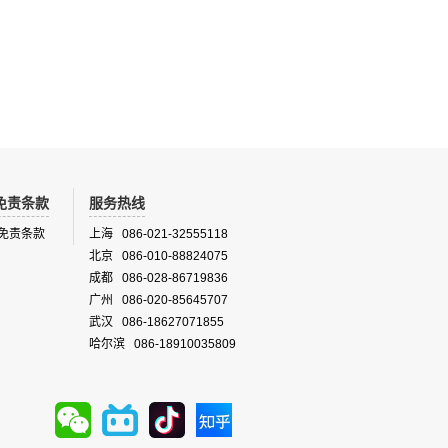
提供高性
EasyDust有多种安装方式：19英寸支架安
仪能提供
装、户外防护箱安装或者和CAMS（集成在便
气体包
携式空气监测系统CAMS中）系统一起安装。
化学荧光 ,
EasyDust安装在防护箱中应用领域广泛适用
于工业卫生、点源位置监测、户外大气质量、
室内空气质量等场景。
免责条款
服务热线
免责条款
上海 086-021-32555118
北京 086-010-88824075
成都 086-028-86719836
广州 086-020-85645707
武汉 086-18627071855
哈尔滨 086-18910035809