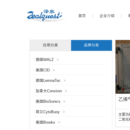
首页
企业介绍
应用分类
品牌分类
德国WALZ
>
美国CID
>
德国LemnaTec
>
加拿大Conviron
>
乙烯气
美国BioSonics
>
荷兰CytoBuoy
>
主要功
二氧化
美国Brooks
>
测定，
定气体