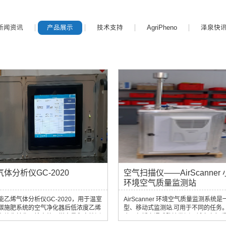
新闻资讯
产品展示
技术支持
AgriPheno
泽泉快
体分析仪GC-2020
空气扫描仪——AirScanner
环境空气质量监测站
能乙烯气体分析仪GC-2020，用于温室
AirScanner 环境空气质量监测系统
碳施肥系统的空气净化器后低浓度乙烯
型、移动式监测站.可用于不同的任务。
在催化转化器输出处取样定量和定性测
应用包括交通或路边监测、城市空气
发动机排气中的乙烯，或用于检测水果
和空气污染源警戒值测量. MCZ 在灵