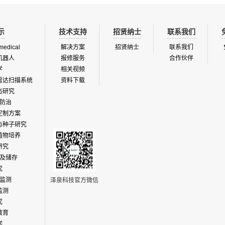
示
技术支持
招贤纳士
联系我们
medical
解决方案
招贤纳士
联系我们
机器人
报修服务
合作伙伴
学
相关视频
雷达扫描系统
资料下载
态研究
防治
定制方案
与种子研究
植物培养
研究
及储存
究
监测
泽泉科技官方微信
监测
究
教育
学