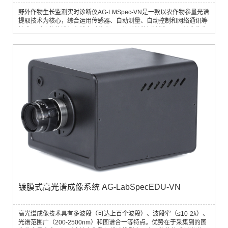
野外作物生长监测实时诊断仪AG-LMSpec-VN是一款以农作物参量光谱
提取技术为核心，综合运用传感器、自动测量、自动控制和网络通讯等
技术，对农作物进行在线实时综合评价的长势监测诊断仪。野外作物生
长监测实时诊断仪通过测量作物冠层光谱反射率来快速、实时、无损获
取作物生长信息，包括作物叶层氮含量、叶层氮积累量、叶面积指数、
叶干重、叶绿素a、肥力诊断等生长指标。克服了传统作物生长信息获
取中需要田...
镀膜式高光谱成像系统 AG-LabSpecEDU-VN
高光谱成像技术具有多波段（可达上百个波段）、波段窄（≤10-2λ）、
光谱范围广（200-2500nm）和图谱合一等特点。优势在于采集到的图