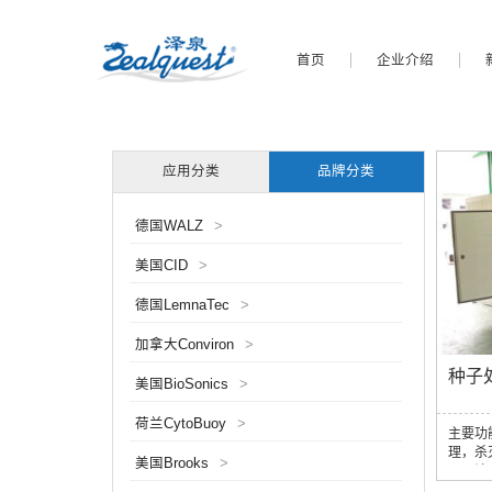
首页
企业介绍
应用分类
品牌分类
德国WALZ
>
美国CID
>
德国LemnaTec
>
加拿大Conviron
>
种子
美国BioSonics
>
荷兰CytoBuoy
>
主要功
理，杀
美国Brooks
>
子。该
法通过