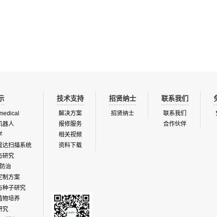
斑点花叶病毒、烟草花叶病毒等。小型
燥箱中型种子干燥箱大型种子干燥箱应
可对农作物、蔬菜种子的脱毒处理，杀
的病毒，从而提高作物和蔬菜的产量，
艺性状。进出口的种子中可能含有未知
通过种子干燥箱可对这些种子进行脱
示
技术支持
招贤纳士
联系我们
medical
解决方案
招贤纳士
联系我们
机器人
报修服务
合作伙伴
学
相关视频
雷达扫描系统
资料下载
态研究
防治
定制方案
与种子研究
植物培养
研究