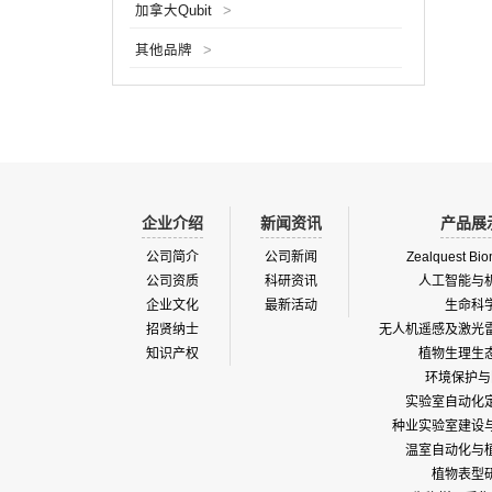
加拿大Qubit
>
光绿色
种子干
其他品牌
>
用领域
灭其中
改善农
病毒，
毒，...
企业介绍
新闻资讯
产品展
公司简介
公司新闻
Zealquest Bio
公司资质
科研资讯
人工智能与
企业文化
最新活动
生命科
招贤纳士
无人机遥感及激光
知识产权
植物生理生
环境保护与
实验室自动化
种业实验室建设
温室自动化与
植物表型