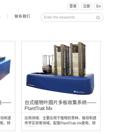
登录
注册
En
讯
联系我们
统——
台式植物叶圆片多板收集系统——
PlantTrak Mx
栽培和遗
应用领域：主要应用于植物的育种、栽培和遗
使用，转
传学实验等领域，配套PlantTrak Hx使用，转
移采样板中的样品。