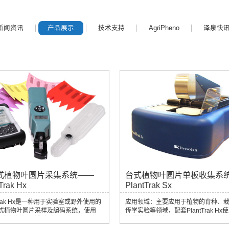
新闻资讯
产品展示
技术支持
AgriPheno
泽泉快
式植物叶圆片采集系统——
台式植物叶圆片单板收集系
Trak Hx
PlantTrak Sx
tTrak Hx是一种用于实验室或野外使用的
应用领域：主要应用于植物的育种、
式植物叶圆片采样及编码系统，使用
传学实验等领域，配套PlantTrak Hx
mble手持终端，并配备条形码阅读器以记
移采样板中的样品。
位置、相互关系等数据。PlantTrak