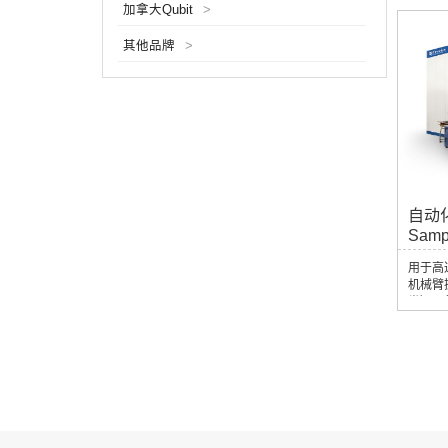
加拿大Qubit
>
Hx将
Plan
其他品牌
>
配套软
形码 
样品信
自动
Sampl
用于高
机械臂
类）、
中，取
类、组