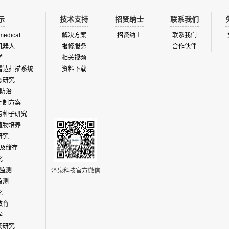
示
技术支持
招贤纳士
联系我们
medical
解决方案
招贤纳士
联系我们
机器人
报修服务
合作伙伴
学
相关视频
雷达扫描系统
资料下载
态研究
防治
定制方案
与种子研究
植物培养
研究
及储存
究
监测
泽泉科技官方微信
监测
究
教育
学
场研究