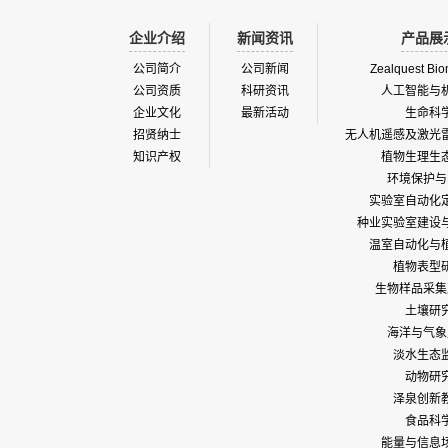
企业介绍
新闻资讯
产品展
公司简介
公司新闻
Zealquest Bio
公司资质
科研资讯
人工智能与
企业文化
最新活动
生命科
招贤纳士
无人机遥感及激光
知识产权
植物生理生
环境保护与
实验室自动化
种业实验室建设
温室自动化与
植物表型
生物样品采集
土壤研
海洋与气象
淡水生态
动物研
泽泉创新
食品科
能量与信息