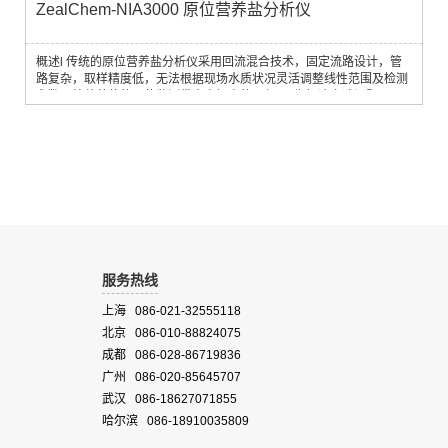
ZealChem-NIA3000 原位营养盐分析仪
概述l 传统的原位营养盐分析仪采用回流混合技术，固定流路设计，管
路复杂，取样精度低，无法根据现场水质状况灵活调整线性范围及检测
参数，给营养盐的原位监测带来来极大的不便。l 为解决上述问题，
ZealChem NIA3000 新型原位营养盐分析仪，将间断取样技术及流通池
比色技术完美结合，主要用于各类水体中无机离子、有机化合物及金属
离子的原位、在线监测。l NIA3000 通过多通阀与定量分配系统将样品
和化学试剂导入主分析流路...
服务热线
上海 086-021-32555118
北京 086-010-88824075
成都 086-028-86719836
广州 086-020-85645707
武汉 086-18627071855
哈尔滨 086-18910035809