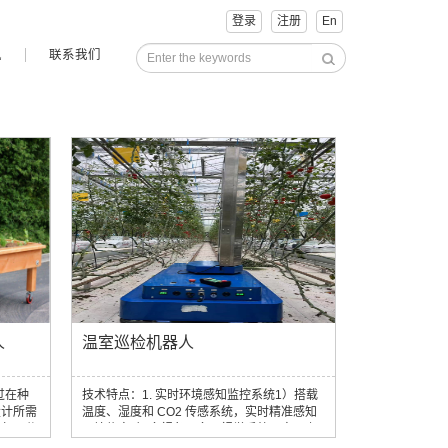
登录
注册
En
讯
联系我们
人
温室巡检机器人
过在种
技术特点：1. 实时环境感知监控系统1）搭载
设计所需
温度、湿度和 CO2 传感系统，实时精准感知
仅仅几分
环境信息2）多视角、多目视觉系统，实现上
的状态。
下和转动，覆盖可见光、近红外波段，结合导