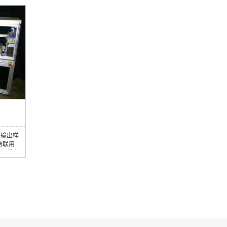
2. 栽
航系统、栽培模式，实时监测温室状态和作物
整的方案
生长状况。2. 果实成熟度检测与计数智能算法
物不同的
基于AI深度学习和机器视觉算法，开发温室番
制机器人
茄果实识别算法、成熟度检测算法和果实数量
使用的，
统计算法，可对温室果实品质及产量进行评价
和精力
和估测3. 多地形作业与自主导航1）针对温...
，输出样
谱联用
用于所有
子系统通
个非极
气干燥
：最大可
pm的速
70℃，