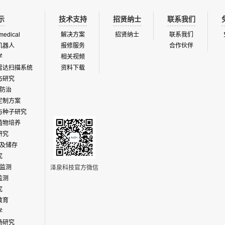
示
技术支持
招贤纳士
联系我们
medical
解决方案
招贤纳士
联系我们
机器人
报修服务
合作伙伴
学
相关视频
雷达扫描系统
资料下载
态研究
防治
定制方案
与种子研究
植物培养
研究
及储存
究
监测
泽泉科技官方微信
监测
究
教育
学
场研究