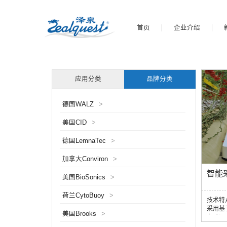
首页
企业介绍
应用分类
品牌分类
德国WALZ
>
美国CID
>
德国LemnaTec
>
加拿大Conviron
>
智能
美国BioSonics
>
荷兰CytoBuoy
>
技术特
采用基
美国Brooks
>
完成识
度协同