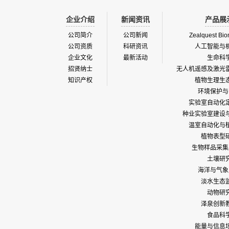
企业介绍
新闻资讯
产品展
公司简介
公司新闻
Zealquest Bio
公司资质
科研资讯
人工智能与
企业文化
最新活动
生命科
招贤纳士
无人机遥感及激光
知识产权
植物生理生
环境保护与
实验室自动化
种业实验室建设
温室自动化与
植物表型
生物样品采集
土壤研
海洋与气象
淡水生态
动物研
泽泉创新
食品科
能量与信息