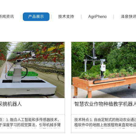
新闻资讯
产品展示
技术支持
AgriPheno
泽泉快
采摘机器人
智慧农业作物种植教学机器
点：1. 融合人工智能和多传感器技术，
技术特点:1. 自由定制式的拖动农业通
于深度学习的视觉算法，引导机械手臂
植软件中的地图上拖放植物来直观地
别、定位、抓取、切割、放置任务的高
的农场。使用者通过游戏般的界面，
自动化系统2. 利用自主研发采摘工具或
钟就可以学会操作，并进入管理农场