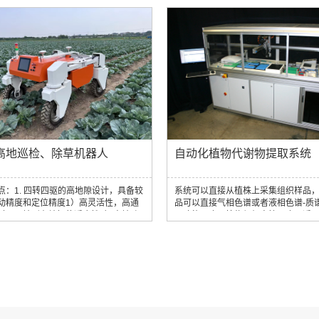
具对多种果蔬能够进行采摘3. 采摘需要
作物在栽种后可自动进行间隔和种植调控
协作相结合，做到采摘、搬运一体化温
培方案针对特定作物，可建立一个完
方案4. 果实精准采收1）立体视觉精准
来护理其完整的生命周期。通过在植
采摘番茄果实的大小、颜色、形状、成
成长时间段给它设置相应的程序去控
采摘位置定位2）轻巧型7自由度机械
帮助其生长。因为方案是可以被重复
松完成路径规划、采摘和放篮多个任
这样就可以在再次植物节省你的时间
3...
高地巡检、除草机器人
自动化植物代谢物提取系统
点：1. 四转四驱的高地隙设计，具备较
系统可以直接从植株上采集组织样品
动精度和定位精度1）高灵活性，高通
品可以直接气相色谱或者液相色谱-质
对不同地形有较好的适应性2）高地隙
仪功能研磨，植物组织直接研磨，适
高了作业效率，减少对作物的损伤2. 电
组织类型，根茎，叶，花，果实，种
式田间中耕除草作业机器人针对穴播或
量：每24小时可以输出18个极性，18
作物垄间和株间精准机械式除草3. 搭载
性和18个LCMS样本。样品浓缩：氮
杂草进行扫描，激光或物理方式进行除
器，20分钟可干燥去除1ml水。离心
 搭载导航系统、传感器或其他各种农田信
以离心5000克的样品混匀：高达300r
设备，能够实现自主导航和智能路径规
度混合孵育：样品孵化，最高温度可达
实时采集农田环境参数和作物生长状...
灵活...