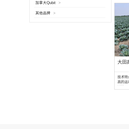
加拿大Qubit
>
软体夹
同运输
其他品牌
>
室解决
判别可
熟度和
臂，轻
务...
大田
技术特
高的运
过性，
设计提
动自走
移栽类
镜头对
草4.
息采集
划，并