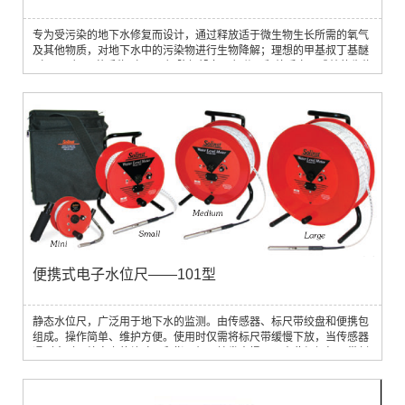
专为受污染的地下水修复而设计，通过释放适于微生物生长所需的氧气
及其他物质，对地下水中的污染物进行生物降解；理想的甲基叔丁基醚
（MTBE）、苯系物（BTEX）降解设备，氧分子释放后立见成效的生物
修复功能；放氧过程中不会产生泡沫损失气体，同时可进行非生物反
应、调节地下水层的pH值等
便携式电子水位尺——101型
静态水位尺，广泛用于地下水的监测。由传感器、标尺带绞盘和便携包
组成。操作简单、维护方便。使用时仅需将标尺带缓慢下放，当传感器
遇到水时，绞盘上的蜂鸣器和指示灯开始发出提示，由此根据标尺带刻
度确定水位。标尺带上有醒目的米制刻度（最小刻度1mm），方便阅
读。此水位尺有多种类型可选，标尺带长度从10 m到1800 m不等。有
两种传感器供选择。