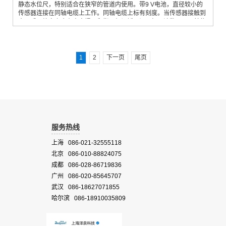
静态水位尺，特别适合在狭窄的管道内使用。带9 V电池，直径较小的
传感器连接在同轴电缆上工作。同轴电缆上标有刻度。当传感器接触到
水面后，绞盘上会有声音提示和指示灯闪烁，记下标尺读数即可。其传
感器直径也仅有6 mm（另有10 mm可选），传感器前端采取节状配重
结构，使得探头更加灵活，在狭窄的监测管道中运动自如。有两种传感
器供选择。
1
2
下一页
尾页
服务热线
上海 086-021-32555118
北京 086-010-88824075
成都 086-028-86719836
广州 086-020-85645707
武汉 086-18627071855
哈尔滨 086-18910035809