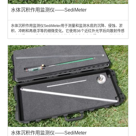
水体沉积作用监测仪——SediMeter
水体沉积作用监测仪SediMeter用于测量和监测水底的沉降、侵蚀、淤
积、冲刷和再悬浮等的细微变化。它使用36个近红外光学后向散射传感
器来测量35cm垂直方向上的浊度梯度变化和水底高程。10μm的分辨率
使得监测细微变化成为可能，如底沙运动。100g/m2的细微沉降作用也
可被监测到。
水体沉积作用监测仪——SediMeter