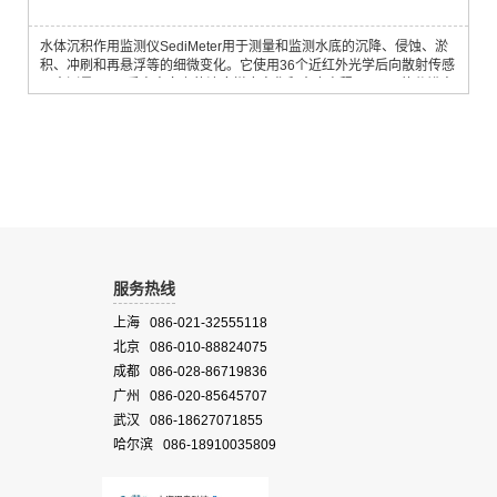
水体沉积作用监测仪SediMeter用于测量和监测水底的沉降、侵蚀、淤
积、冲刷和再悬浮等的细微变化。它使用36个近红外光学后向散射传感
器来测量35cm垂直方向上的浊度梯度变化和水底高程。10μm的分辨率
使得监测细微变化成为可能，如底沙运动。100g/m2的细微沉降作用也
可被监测到。
服务热线
上海 086-021-32555118
北京 086-010-88824075
成都 086-028-86719836
广州 086-020-85645707
武汉 086-18627071855
哈尔滨 086-18910035809