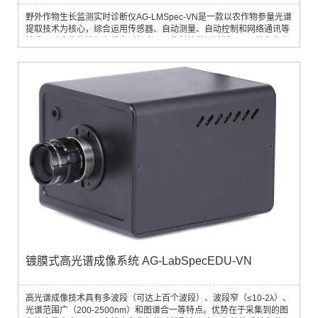
野外作物生长监测实时诊断仪AG-LMSpec-VN是一款以农作物参量光谱
提取技术为核心，综合运用传感器、自动测量、自动控制和网络通讯等
技术，对农作物进行在线实时综合评价的长势监测诊断仪。野外作物生
长监测实时诊断仪通过测量作物冠层光谱反射率来快速、实时、无损获
取作物生长信息，包括作物叶层氮含量、叶层氮积累量、叶面积指数、
叶干重、叶绿素a、肥力诊断等生长指标。克服了传统作物生长信息获
取中需要田...
镀膜式高光谱成像系统 AG-LabSpecEDU-VN
高光谱成像技术具有多波段（可达上百个波段）、波段窄（≤10-2λ）、
光谱范围广（200-2500nm）和图谱合一等特点。优势在于采集到的图