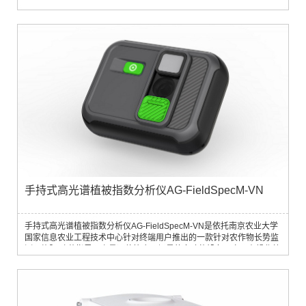
像信息量丰富，识别度较高和数据描述模型多。由于物体的反射光谱具
有“指纹”效应，不同物不同谱，同物一定同谱的原理来分辨不同的物质
信息。物体的光谱特性与其内在的理化学特性紧密相关，由于物质成分
和结构的差异就造成物质内部对不同波长光子的选择性吸收和发射。完
整而连续的光谱曲线可以更好...
手持式高光谱植被指数分析仪AG-FieldSpecM-VN
手持式高光谱植被指数分析仪AG-FieldSpecM-VN是依托南京农业大学
国家信息农业工程技术中心针对终端用户推出的一款针对农作物长势监
测、施肥/喷药指导、产量评估等应用场景的多功能设备。它具有操作简
便、待机时间灵活、重量轻、指标丰富等特点。 （背板磁吸可直接夹用
于手机）性能优势Ø操作简便：无需测试白板，开机将镜头垂直向上获
取天空光信息后即可对着农作物获取其光谱信息，根据内嵌模型得到其
农学参数。Ø待机时...