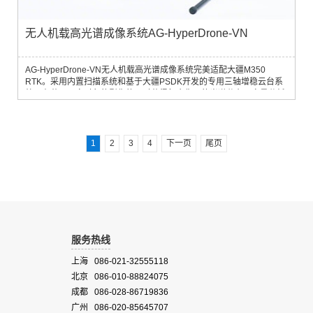
无人机载高光谱成像系统AG-HyperDrone-VN
AG-HyperDrone-VN无人机载高光谱成像系统完美适配大疆M350
RTK。采用内置扫描系统和基于大疆PSDK开发的专用三轴增稳云台系
统，在获取研究对象的影像的同时获得每个像元的光谱分布，定量分析
表面生物物理化学过程和参数，广泛应用在目标识别、伪装识别，水体
遥测、精细农业、生态环境监测等领域。主要特点○ 悬停内置推扫式成
像：专利技术—悬停内置推扫成像，获取无几何形变的高光谱图像，数
据质量大幅提升。○高性能分...
1
2
3
4
下一页
尾页
服务热线
上海 086-021-32555118
北京 086-010-88824075
成都 086-028-86719836
广州 086-020-85645707