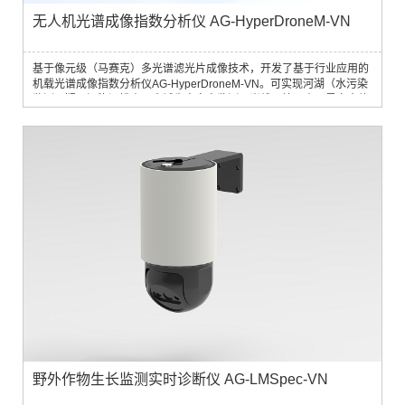
无人机光谱成像指数分析仪 AG-HyperDroneM-VN
基于像元级（马赛克）多光谱滤光片成像技术，开发了基于行业应用的
机载光谱成像指数分析仪AG-HyperDroneM-VN。可实现河湖（水污染
监测、疑似污染源排查、水域生态灾害监测、岸线环境调查、黑臭水体
治理）、农业（种植状况评估、作物长势监测、作物倒伏分析、变量植
保喷洒、作物产量估测）、林草（林木...
野外作物生长监测实时诊断仪 AG-LMSpec-VN