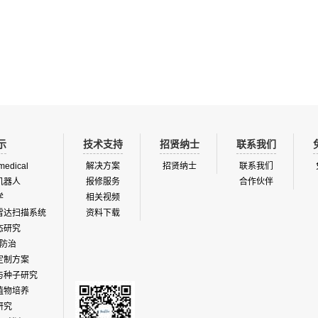
自动或手动装载设计，很好的利用温室
多种灌溉模式如潮汐灌溉、顶部喷淋，
统可选减少劳动力，减少用水量，减少
用，降低成本
示
技术支持
招贤纳士
联系我们
medical
解决方案
招贤纳士
联系我们
机器人
报修服务
合作伙伴
学
相关视频
雷达扫描系统
资料下载
态研究
防治
定制方案
与种子研究
植物培养
研究