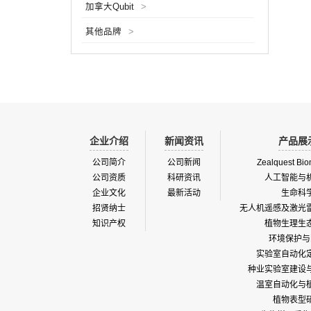
加拿大Qubit
>
动、半
空间，
其他品牌
>
喷雾系
化肥使
企业介绍
新闻资讯
产品展
公司简介
公司新闻
Zealquest Bio
公司资质
科研资讯
人工智能与
企业文化
最新活动
生命科
招贤纳士
无人机遥感及激光
知识产权
植物生理生
环境保护与
实验室自动化
种业实验室建设
温室自动化与
植物表型