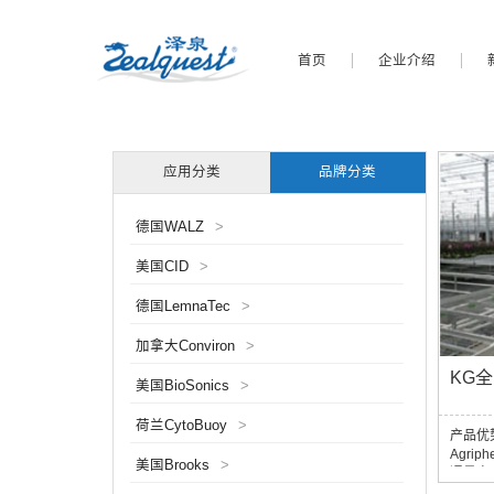
首页
企业介绍
应用分类
品牌分类
德国WALZ
>
美国CID
>
德国LemnaTec
>
加拿大Conviron
>
KG
美国BioSonics
>
荷兰CytoBuoy
>
产品优
Agri
美国Brooks
>
通量自
建温室