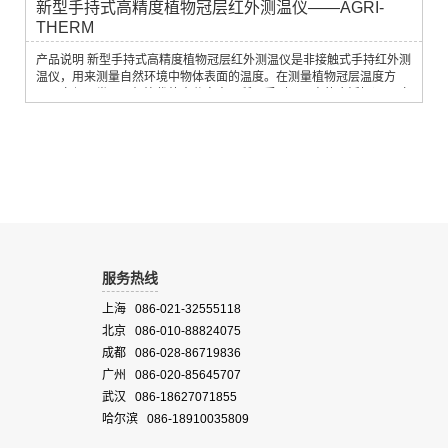
新型手持式高精度植物冠层红外测温仪——AGRI-
THERM
产品说明 新型手持式高精度植物冠层红外测温仪是非接触式手持红外测
温仪，用来测量自然环境中物体表面的温度。在测量植物冠层温度方
面，它与同类仪器相比优势十分突出，所以受到了用户的广泛好评。 它
具有新型 Vario-Zooom™ 可变聚焦特性。 此类测温仪也整合了
TTL/SLR 内置灯光瞄准系统。一束可见光照亮被测的精确目标区。探测
器的模式被设计用来看到在目标物体上的精确尺寸、位置和质地，从
而，提供了一个三维目标...
服务热线
上海 086-021-32555118
北京 086-010-88824075
成都 086-028-86719836
广州 086-020-85645707
武汉 086-18627071855
哈尔滨 086-18910035809