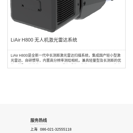
LiAir H800 无人机激光雷达系统
LiAir H800是全新一代中长测距激光雷达扫描系统，集成国产轻小型激
光雷达、自研惯导，内置高分辨率测绘相机，兼具轻量型及长测距的优
势。搭配飞控软件GreenValley、数据后处理软件LiGeoreference,为电
力通道巡检、林业资源调查、应急勘灾提供更加高效的一站式解决方
案。产品优势轻小型、长测距集成轻量型激光雷达，整机重量2.2kg，
可搭载M350\M300 RTK进行作业；1000KHZ激光点频，最远测距可达
1000m；...
服务热线
上海 086-021-32555118