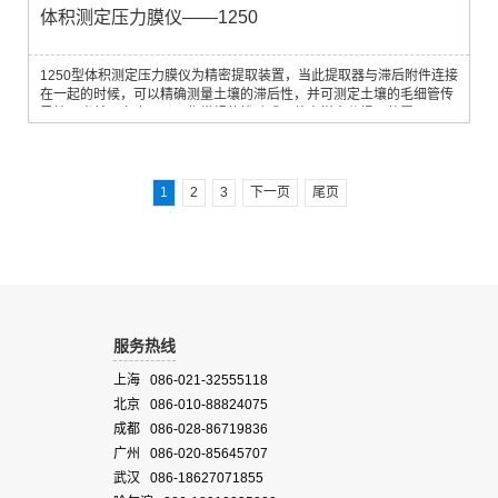
体积测定压力膜仪——1250
1250型体积测定压力膜仪为精密提取装置，当此提取器与滞后附件连接
在一起的时候，可以精确测量土壤的滞后性，并可测定土壤的毛细管传
导性。当然，它也可以用作常规的扰动或原装土样水分提取装置。1275
型滞后附件能精确地保留下在提取过程中从土壤样品中流出的全部水
分，当提取器内部压力降低时，滞后附件中保存的水分还可以回流至土
壤样品中。
1
2
3
下一页
尾页
服务热线
上海 086-021-32555118
北京 086-010-88824075
成都 086-028-86719836
广州 086-020-85645707
武汉 086-18627071855