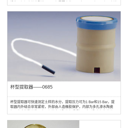
操作。根据土壤类型的不同，仅需要大约2.5 L水，即可在1/2到2 h内进
行测定。测定范围为土壤表层之下15～75 cm。
杯型提取器——0685
杯型提取器可快速测定土样的水分，提取压力可为1 Bar和15 Bar，提
取器内外结合非常紧密，外部由人造橡胶保护，内部为多孔渗水陶瓷
杯。人造橡胶分散压力以保护多孔陶瓷免受损坏，多孔陶瓷杯为水分从
土样中分离出来提供良好的接触面，夹层中的粗尼龙为水分提供一连续
的出口。陶瓷杯巨大的接触面积效果非常理想，即使是大量土样也能快
速达到平衡，在大多数情况下能将等待时间减少10倍或者更多。