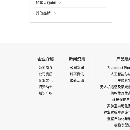
加拿大Qubit
>
所基于
公司，
其他品牌
>
产其多
将多谱
实证上
企业介绍
新闻资讯
产品展
公司简介
公司新闻
Zealquest Bio
公司资质
科研资讯
人工智能与
企业文化
最新活动
生命科
招贤纳士
无人机遥感及激光
知识产权
植物生理生
环境保护与
实验室自动化
种业实验室建设
温室自动化与
植物表型