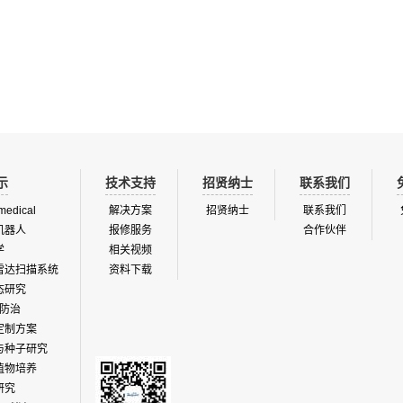
的基本原理。美国一家仪器开发和制造
CROPSCAN 公司，就是基于该原理生
谱辐射仪（为田间辐射测定而设计）。
辐射仪应用到空中视频成像技术的地面
 在电磁波谱的可见光和近红外区...
示
技术支持
招贤纳士
联系我们
medical
解决方案
招贤纳士
联系我们
机器人
报修服务
合作伙伴
学
相关视频
雷达扫描系统
资料下载
态研究
防治
定制方案
与种子研究
植物培养
研究