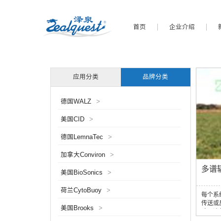
首页
企业介绍
应用分类
品牌分类
德国WALZ
>
美国CID
>
德国LemnaTec
>
加拿大Conviron
>
多谱辐
美国BioSonics
>
荷兰CytoBuoy
>
每个系
传送或
美国Brooks
>
响，这
谱的变