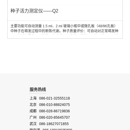
种子活力测定仪——Q2
主要功能可自动测量 1.5 ml、2 ml 玻璃小瓶中或微孔板（48/96孔板）
中种子在萌发过程中的新陈代谢。种子质量评价：可自动对正常萌发种
子、高耗氧量种子、萌发不完全种子、萌发异常种子、休眠种子、死种
子进行分类。测量参数密闭条件下种子萌发过程中的耗氧量。自动生成
耗氧曲线，可获得萌发启动时间（IMT）、氧气消耗速率（OMR）、临
界氧气压强（COP）、理论萌发时间（RGT）、温度等。能对不同重复
不同处理种子间的IM...
服务热线
上海 086-021-32555118
北京 086-010-88824075
成都 086-028-86719836
广州 086-020-85645707
武汉 086-18627071855