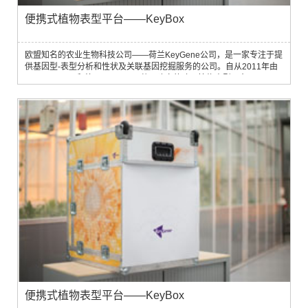
便携式植物表型平台——KeyBox
欧盟知名的农业生物科技公司——荷兰KeyGene公司，是一家专注于提
供基因型-表型分析和性状及关联基因挖掘服务的公司。自从2011年由
KeyGene公司和德国LemnaTec共同建立的欧洲植物表型平台
PhenoFab投入运转后，迅速积累了大量的基因型-表型测量和分析经
验，并取得了异常出色的结果，从而导致PhenoFab一直处于满负荷运
转状态。
便携式植物表型平台——KeyBox