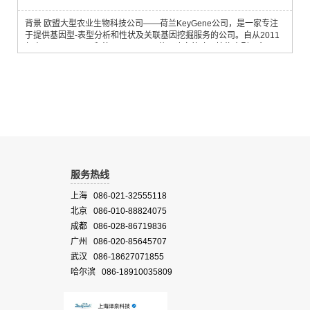
背景 欧盟大型农业生物科技公司——荷兰KeyGene公司，是一家专注
于提供基因型-表型分析和性状及关联基因挖掘服务的公司。自从2011
年由KeyGene公司和德国LemnaTec共同建立的欧洲植物表型平台
PhenoFab投入运转后，迅速积累了大量的基因型-表型测量和分析经
验，并取得了异常出色的结果，从而导致PhenoFab一直处于满负荷运
转状态。 基于大量的PhenoFab使用经验和数据分析的基础，KeyGene
研发出了一款国际上较小的便携式...
服务热线
上海 086-021-32555118
北京 086-010-88824075
成都 086-028-86719836
广州 086-020-85645707
武汉 086-18627071855
哈尔滨 086-18910035809