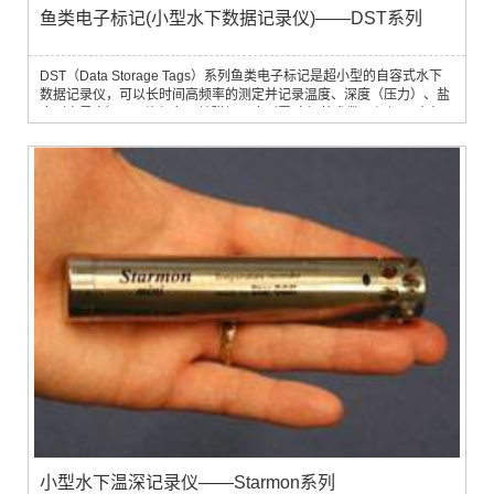
鱼类电子标记(小型水下数据记录仪)——DST系列
DST（Data Storage Tags）系列鱼类电子标记是超小型的自容式水下
数据记录仪，可以长时间高频率的测定并记录温度、深度（压力）、盐
度（电导率）、三姿倾角、地磁场强度（罗 盘）等参数。根据尺寸大
小，DST系列可以分为nano、micro、milli和centi四种类型，不同类型
的电池寿命、内存容量、测量参数都有相应变化，以满足用户的个性化
需求。DST能够对水体进行4万次到50多万次的数据记录，所有数据都
储存在非易失性存储器EEPROM中，即使内置电池电量耗尽，数据也可
以储存20－25年而不会丢失
小型水下温深记录仪——Starmon系列