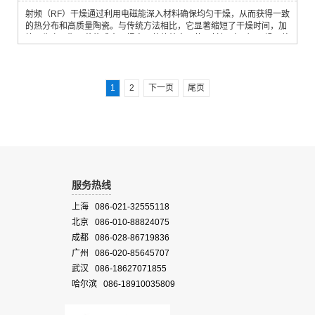
射频（RF）干燥通过利用电磁能深入材料确保均匀干燥，从而获得一致
的热分布和高质量陶瓷。与传统方法相比，它显著缩短了干燥时间，加
快了生产周期，节约成本，提高了整体效率。使用射频（RF）干燥，整
个干燥周期可短至30分钟（水分从干重的100%降至干重的1%）。射频
干燥还可以通过从内到外有效去除水分，最大限度地减少纤维板、纸张
和隔热材料等的开裂和收缩。 通过直接将能量转移到材料，射频干燥降
低了能耗，从而降低了...
1
2
下一页
尾页
服务热线
上海 086-021-32555118
北京 086-010-88824075
成都 086-028-86719836
广州 086-020-85645707
武汉 086-18627071855
哈尔滨 086-18910035809