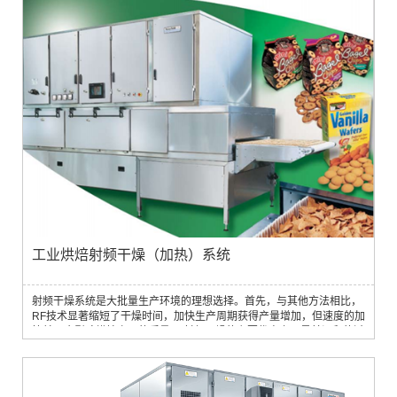
过程，确保纺织品均匀干燥。这有助于保持纱线或织物的完整性和强
度，防止传统干燥方法常见的不均匀收缩或损坏。2. 缓解染料迁移和黄
变：RF干燥可将染料迁移...
工业烘焙射频干燥（加热）系统
射频干燥系统是大批量生产环境的理想选择。首先，与其他方法相比，
RF技术显著缩短了干燥时间，加快生产周期获得产量增加，但速度的加
快并不会影响烘焙产品的质量。 射频干燥的主要优点之一是其温和的过
程，将过度干燥或热损坏的风险降至最低，保持烘焙产品的完整性和风
味。此外，RF干燥确保整个批次和整个传送带宽度的均匀干燥，消除欠
干燥、过度干燥区域等问题。这意味着您可以始终如一地向客户提供一
流的烘焙产品。 除...