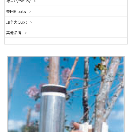
荷兰CytoBuoy
>
美国Brooks
>
加拿大Qubit
>
其他品牌
>