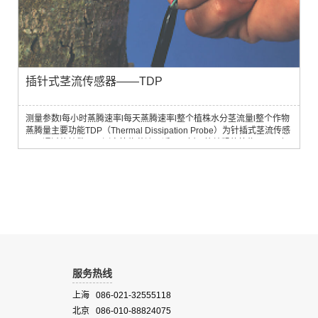
插针式茎流传感器——TDP
测量参数l每小时蒸腾速率l每天蒸腾速率l整个植株水分茎流量l整个作物
蒸腾量主要功能TDP（Thermal Dissipation Probe）为针插式茎流传感
器，通过热扩散原理测定植物茎流，适用于树干等较粗的植物。TDP探
针测量树液的流速并可以转化成体积流量。应用领域适用于林木、果树
等的茎流测量，应用于植物生理学、植物生态学、林学、果树学、园艺
学等领域。主要技术参数
服务热线
上海 086-021-32555118
北京 086-010-88824075